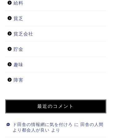
給料
貧乏
貧乏会社
貯金
趣味
障害
最近のコメント
ド田舎の情報網に気を付けろ
に
田舎の人間
より都会人が良い
より