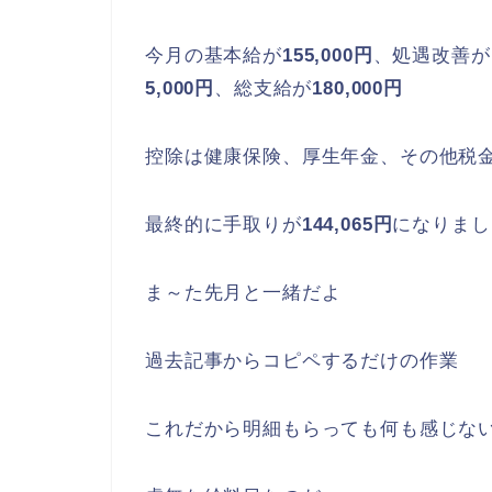
今月の基本給が
155,000円
、処遇改善が
5,000円
、総支給が
180,000
円
控除は健康保険、厚生年金、その他税
最終的に手取りが
144,065円
になりまし
ま～た先月と一緒だよ
過去記事からコピペするだけの作業
これだから明細もらっても何も感じな