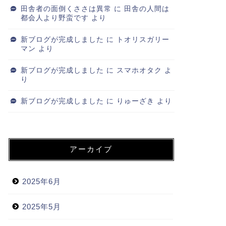
田舎者の面倒くささは異常
に
田舎の人間は
都会人より野蛮です
より
新ブログが完成しました
に
トオリスガリー
マン
より
新ブログが完成しました
に
スマホオタク
よ
り
新ブログが完成しました
に
りゅーざき
より
アーカイブ
2025年6月
2025年5月