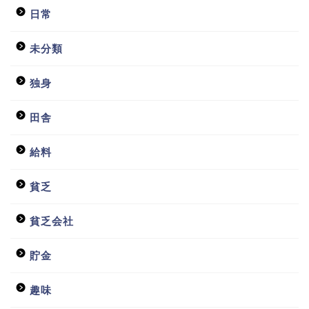
日常
未分類
独身
田舎
給料
貧乏
ホーム
貧乏会社
日常
貯金
貧乏会社
趣味