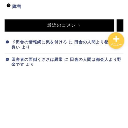
投資
障害
最近のコメント
ド田舎の情報網に気を付けろ
に
田舎の人間より都会人が
メニュー
良い
より
田舎者の面倒くささは異常
に
田舎の人間は都会人より野
蛮です
より
新ブログが完成しました
に
トオリスガリーマン
より
新ブログが完成しました
に
スマホオタク
より
新ブログが完成しました
に
りゅーざき
より
アーカイブ