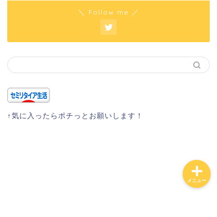
＼ Follow me ／
ホーム
日常
貧乏会社
投資
↑気に入ったらポチっとお願いします！
メニュー