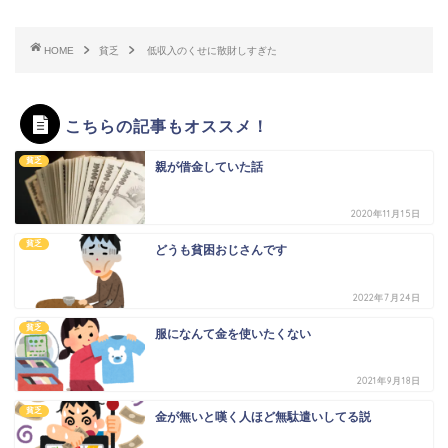
HOME
貧乏
低収入のくせに散財しすぎた
こちらの記事もオススメ！
貧乏
親が借金していた話
2020年11月15日
貧乏
どうも貧困おじさんです
2022年7月24日
貧乏
服になんて金を使いたくない
2021年9月18日
貧乏
金が無いと嘆く人ほど無駄遣いしてる説