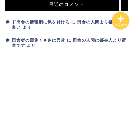
最近のコメント
ド田舎の情報網に気を付けろ
に
田舎の人間より都会人が
メニュー
良い
より
田舎者の面倒くささは異常
に
田舎の人間は都会人より野
蛮です
より
新ブログが完成しました
に
トオリスガリーマン
より
新ブログが完成しました
に
スマホオタク
より
新ブログが完成しました
に
りゅーざき
より
アーカイブ
2025年6月