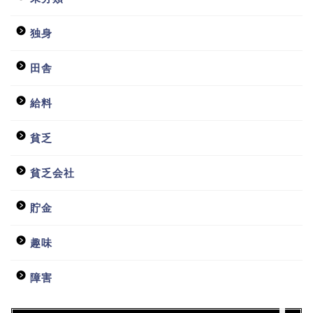
独身
田舎
給料
貧乏
ホーム
貧乏会社
日常
貯金
貧乏会社
趣味
投資
障害