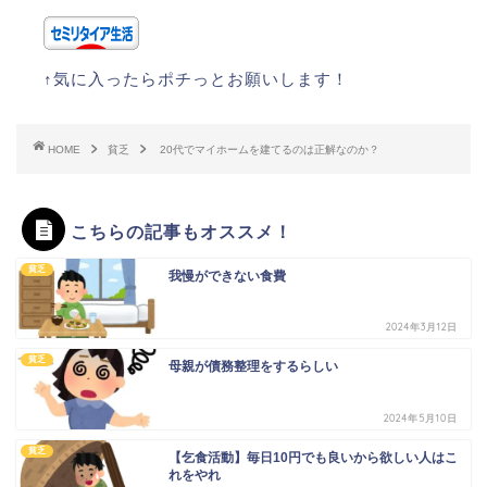
↑気に入ったらポチっとお願いします！
HOME
貧乏
20代でマイホームを建てるのは正解なのか？
こちらの記事もオススメ！
貧乏
我慢ができない食費
2024年3月12日
貧乏
母親が債務整理をするらしい
2024年5月10日
貧乏
【乞食活動】毎日10円でも良いから欲しい人はこ
れをやれ