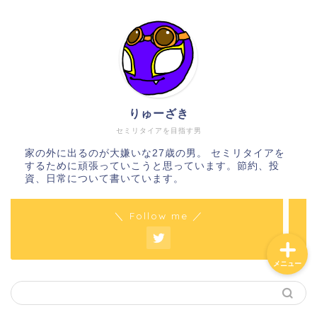
ホーム
日常
りゅーざき
貧乏会社
セミリタイアを目指す男
家の外に出るのが大嫌いな27歳の男。 セミリタイアを
するために頑張っていこうと思っています。節約、投
投資
資、日常について書いています。
＼ Follow me ／
メニュー