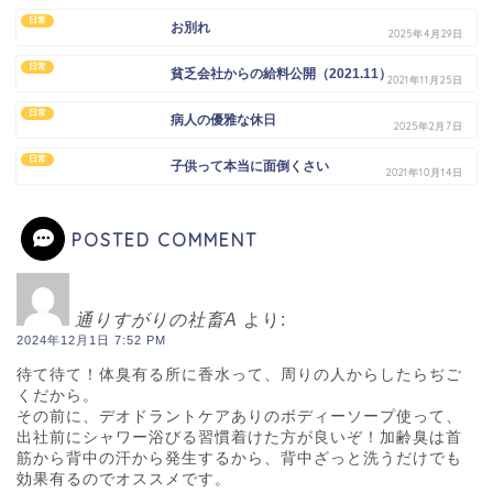
日常
お別れ
2025年4月29日
日常
貧乏会社からの給料公開（2021.11）
2021年11月25日
日常
病人の優雅な休日
2025年2月7日
日常
子供って本当に面倒くさい
2021年10月14日
POSTED COMMENT
通りすがりの社畜A
より:
2024年12月1日 7:52 PM
待て待て！体臭有る所に香水って、周りの人からしたらぢご
くだから。
その前に、デオドラントケアありのボディーソープ使って、
出社前にシャワー浴びる習慣着けた方が良いぞ！加齢臭は首
筋から背中の汗から発生するから、背中ざっと洗うだけでも
効果有るのでオススメです。