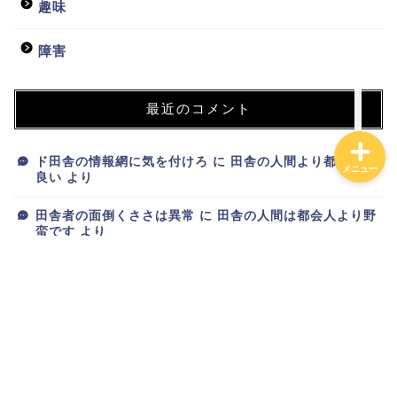
貧乏会社
趣味
投資
障害
最近のコメント
ド田舎の情報網に気を付けろ
に
田舎の人間より都会人が
メニュー
良い
より
田舎者の面倒くささは異常
に
田舎の人間は都会人より野
蛮です
より
新ブログが完成しました
に
トオリスガリーマン
より
新ブログが完成しました
に
スマホオタク
より
新ブログが完成しました
に
りゅーざき
より