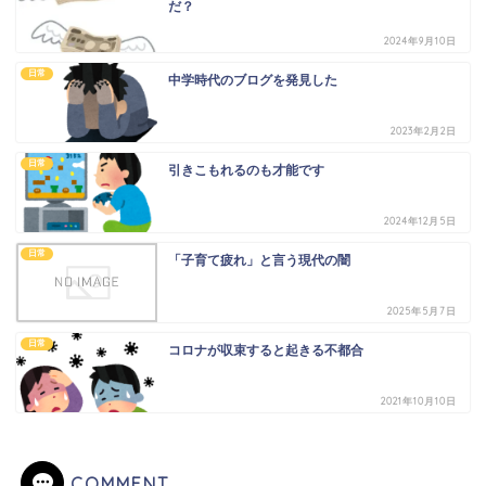
だ？
2024年9月10日
日常
中学時代のブログを発見した
2023年2月2日
日常
引きこもれるのも才能です
2024年12月5日
日常
「子育て疲れ」と言う現代の闇
2025年5月7日
日常
コロナが収束すると起きる不都合
2021年10月10日
COMMENT