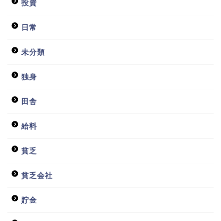
投資
日常
未分類
独身
田舎
給料
貧乏
ホーム
貧乏会社
日常
貯金