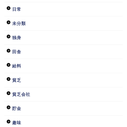
日常
未分類
独身
田舎
給料
貧乏
ホーム
貧乏会社
日常
貯金
貧乏会社
趣味