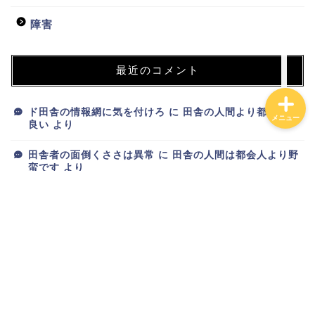
投資
障害
最近のコメント
ド田舎の情報網に気を付けろ
に
田舎の人間より都会人が
メニュー
良い
より
田舎者の面倒くささは異常
に
田舎の人間は都会人より野
蛮です
より
新ブログが完成しました
に
トオリスガリーマン
より
新ブログが完成しました
に
スマホオタク
より
新ブログが完成しました
に
りゅーざき
より
アーカイブ