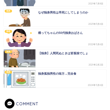
2021年7月8日
独身
なぜ独身男性は早死にしてしまうのか
2023年3月6日
独身
構ってちゃんの50代独身おばさん
2022年5月6日
独身
【独身】人間死ぬときは皆孤独でしょ
2021年2月2日
独身
独身孤独男性の味方→完全食
2024年5月6日
COMMENT