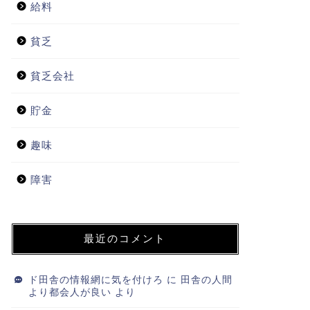
給料
貧乏
貧乏会社
貯金
趣味
障害
最近のコメント
ド田舎の情報網に気を付けろ
に
田舎の人間
より都会人が良い
より