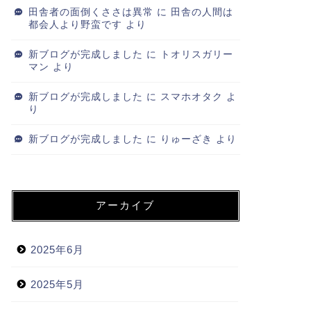
田舎者の面倒くささは異常
に
田舎の人間は
都会人より野蛮です
より
新ブログが完成しました
に
トオリスガリー
マン
より
新ブログが完成しました
に
スマホオタク
よ
り
新ブログが完成しました
に
りゅーざき
より
アーカイブ
2025年6月
2025年5月