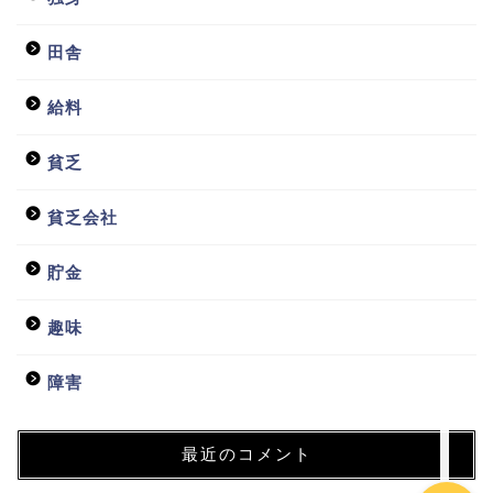
田舎
給料
貧乏
ホーム
貧乏会社
日常
貯金
貧乏会社
趣味
投資
障害
最近のコメント