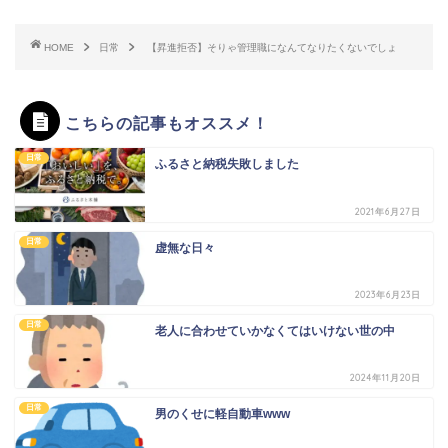
HOME
日常
【昇進拒否】そりゃ管理職になんてなりたくないでしょ
こちらの記事もオススメ！
日常
ふるさと納税失敗しました
2021年6月27日
日常
虚無な日々
2023年6月23日
日常
老人に合わせていかなくてはいけない世の中
2024年11月20日
日常
男のくせに軽自動車www