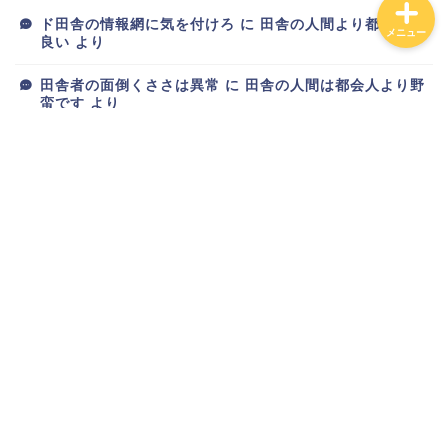
ド田舎の情報網に気を付けろ
に
田舎の人間より都会人が
メニュー
良い
より
田舎者の面倒くささは異常
に
田舎の人間は都会人より野
蛮です
より
新ブログが完成しました
に
トオリスガリーマン
より
新ブログが完成しました
に
スマホオタク
より
新ブログが完成しました
に
りゅーざき
より
アーカイブ
2025年6月
2025年5月