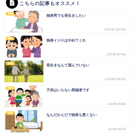
こちらの記事もオススメ！
独身
独身男でも長生きしたい
2024年12月15日
独身
独身イジりはやめてくれ
2021年9月19日
独身
長生きなんて望んでいない
2020年10月31日
独身
子供はいらない異端者です
2023年6月6日
独身
なんだかんだで独身も悪くない
2021年6月3日