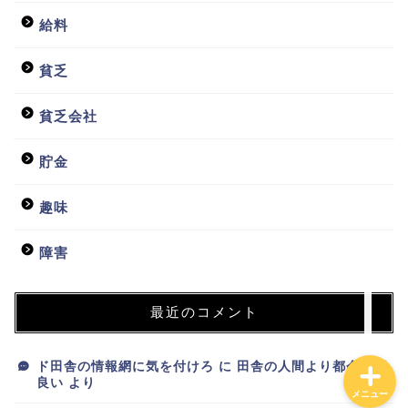
給料
貧乏
貧乏会社
ホーム
貯金
日常
趣味
貧乏会社
障害
投資
最近のコメント
ド田舎の情報網に気を付けろ
に
田舎の人間より都会人が
良い
より
メニュー