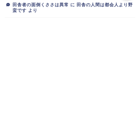
田舎者の面倒くささは異常
に
田舎の人間は都会人より野
蛮です
より
新ブログが完成しました
に
トオリスガリーマン
より
新ブログが完成しました
に
スマホオタク
より
新ブログが完成しました
に
りゅーざき
より
アーカイブ
2025年6月
2025年5月
2025年4月