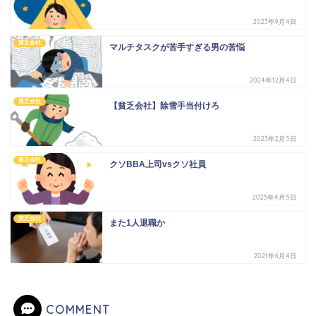
2023年9月4日
貧乏会社
マルチタスクが苦手すぎる男の苦悩
2024年12月4日
貧乏会社
【貧乏会社】除雪手当付けろ
2023年2月5日
貧乏会社
クソBBA上司vsクソ社員
2023年4月5日
貧乏会社
また1人退職か
2021年6月4日
COMMENT