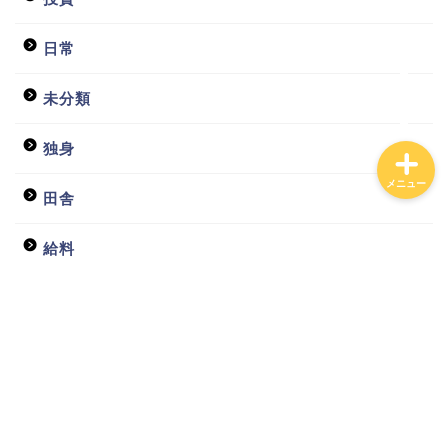
投資
日常
未分類
独身
メニュー
田舎
給料
貧乏
貧乏会社
貯金