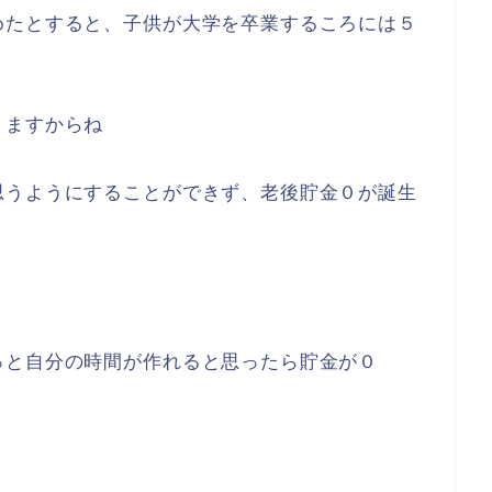
なり減りましたよね
、女性が２９歳みたいです
からね・・・
的にリスクが高いんですよね
いるのですが、これが老後貯金にも悪い影響を与
めたとすると、子供が大学を卒業するころには５
りますからね