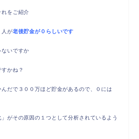
０
それをご紹介
１人が
老後貯金が０らしいです