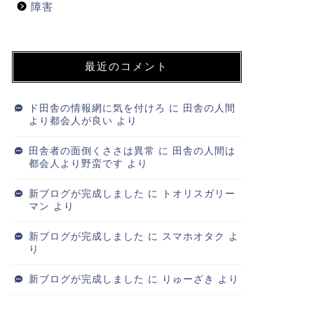
給料
貧乏
貧乏会社
貯金
趣味
障害
最近のコメント
ド田舎の情報網に気を付けろ
に
田舎の人間
より都会人が良い
より