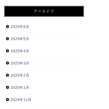
田舎者の面倒くささは異常
に
田舎の人間は
都会人より野蛮です
より
新ブログが完成しました
に
トオリスガリー
マン
より
新ブログが完成しました
に
スマホオタク
よ
り
新ブログが完成しました
に
りゅーざき
より
アーカイブ
2025年6月
2025年5月