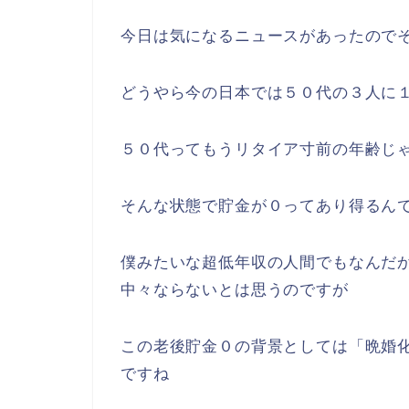
３人に１人が老後貯金
どーも りゅーざきです
今日は気になるニュースがあったので
どうやら今の日本では５０代の３人に