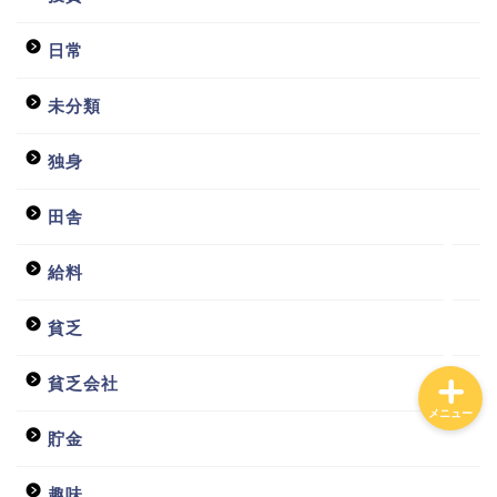
日常
ホーム
未分類
日常
独身
貧乏会社
田舎
投資
給料
貧乏
貧乏会社
メニュー
貯金
趣味