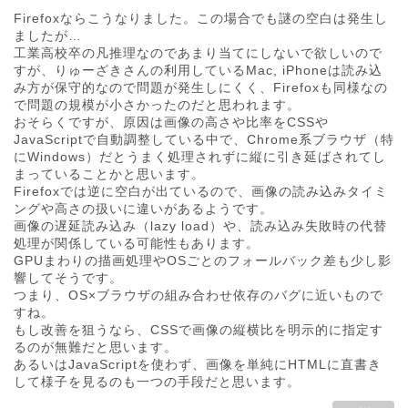
Firefoxならこうなりました。この場合でも謎の空白は発生し
ましたが…
工業高校卒の凡推理なのであまり当てにしないで欲しいので
すが、りゅーざきさんの利用しているMac, iPhoneは読み込
み方が保守的なので問題が発生しにくく、Firefoxも同様なの
で問題の規模が小さかったのだと思われます。
おそらくですが、原因は画像の高さや比率をCSSや
JavaScriptで自動調整している中で、Chrome系ブラウザ（特
にWindows）だとうまく処理されずに縦に引き延ばされてし
まっていることかと思います。
Firefoxでは逆に空白が出ているので、画像の読み込みタイミ
ングや高さの扱いに違いがあるようです。
画像の遅延読み込み（lazy load）や、読み込み失敗時の代替
処理が関係している可能性もあります。
GPUまわりの描画処理やOSごとのフォールバック差も少し影
響してそうです。
つまり、OS×ブラウザの組み合わせ依存のバグに近いもので
すね。
もし改善を狙うなら、CSSで画像の縦横比を明示的に指定す
るのが無難だと思います。
あるいはJavaScriptを使わず、画像を単純にHTMLに直書き
して様子を見るのも一つの手段だと思います。