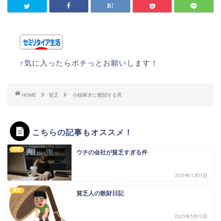
↑気に入ったらポチっとお願いします！
HOME
貧乏
小銭稼ぎに奮闘する男
こちらの記事もオススメ！
日常
ウチの会社が貧乏すぎる件
2021年11月11日
貧乏
貧乏人の散財日記
2025年3月10日