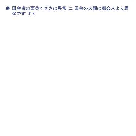
田舎者の面倒くささは異常
に
田舎の人間は都会人より野
蛮です
より
新ブログが完成しました
に
トオリスガリーマン
より
新ブログが完成しました
に
スマホオタク
より
新ブログが完成しました
に
りゅーざき
より
アーカイブ
2025年6月
2025年5月
2025年4月