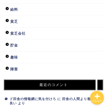
給料
貧乏
ホーム
貧乏会社
日常
貯金
貧乏会社
趣味
投資
障害
最近のコメント
ド田舎の情報網に気を付けろ
に
田舎の人間より都会人が
メニュー
良い
より