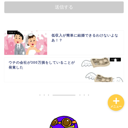
ホーム
日常
低収入が簡単に結婚できるわけないよな
あ！？
貧乏会社
ウチの会社が300万損をしていることが
投資
発覚した
メニュー