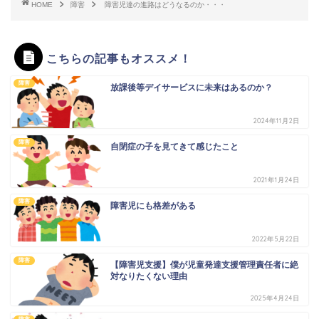
HOME
障害
障害児達の進路はどうなるのか・・・
こちらの記事もオススメ！
障害
放課後等デイサービスに未来はあるのか？
2024年11月2日
障害
自閉症の子を見てきて感じたこと
2021年1月24日
障害
障害児にも格差がある
2022年5月22日
障害
【障害児支援】僕が児童発達支援管理責任者に絶
対なりたくない理由
2025年4月24日