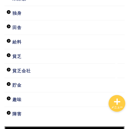
独身
ホーム
田舎
日常
給料
貧乏会社
貧乏
投資
貧乏会社
貯金
趣味
メニュー
障害