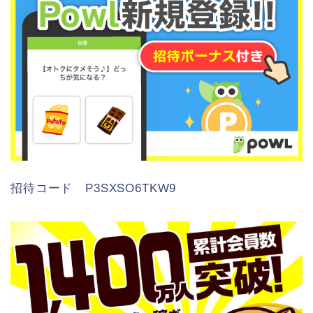
招待コード P3SXSO6TKW9