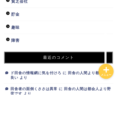
貧乏会社
日常
貯金
貧乏会社
趣味
投資
障害
最近のコメント
ド田舎の情報網に気を付けろ
に
田舎の人間より都会人が
メニュー
良い
より
田舎者の面倒くささは異常
に
田舎の人間は都会人より野
蛮です
より
新ブログが完成しました
に
トオリスガリーマン
より
新ブログが完成しました
に
スマホオタク
より