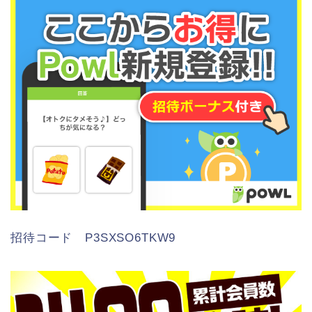
招待コード P3SXSO6TKW9