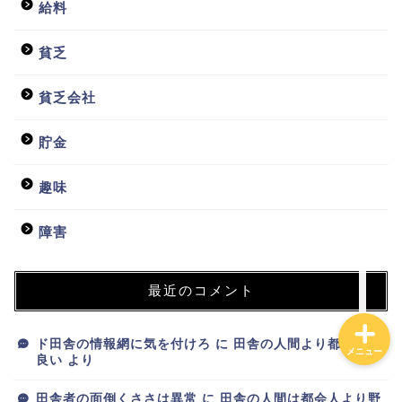
給料
貧乏
ホーム
貧乏会社
日常
貯金
貧乏会社
趣味
投資
障害
最近のコメント
ド田舎の情報網に気を付けろ
に
田舎の人間より都会人が
メニュー
良い
より
田舎者の面倒くささは異常
に
田舎の人間は都会人より野