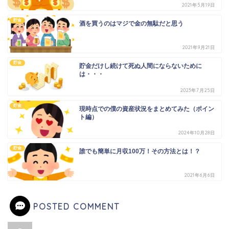
2021年5月19日
貯金
酒を買うのはマジで金の無駄だと思う
2021年9月21日
貯金
貯金だけし続けて死ぬ人間にならないために
は・・・
2023年7月25日
貯金
現時点での僕の資産状況をまとめてみた（ポイン
ト編）
2024年10月28日
貯金
誰でも簡単に月収100万！その方法とは！？
2021年6月6日
POSTED COMMENT