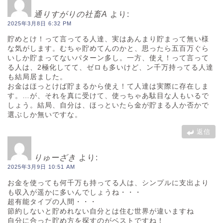
通りすがりの社畜A
より:
2025年3月8日 6:32 PM
貯めとけ！って言ってる人達、実はあんまり貯まって無い様
な気がします。むちゃ貯めてんのかと、思ったら五百万ぐら
いしか貯まってないパターン多し。一方、使え！って言って
る人は、2極化してて、ゼロも多いけど、ン千万持ってる人達
も結局居ました。
お金はほっとけば貯まるから使え！て人達は実際に存在しま
す。…が、それを真に受けて、使っちゃあ駄目な人もいるで
しょう。結局、自分は、ほっといたら金が貯まる人か否かで
選ぶしか無いですな。
返信
りゅーざき
より:
2025年3月9日 10:51 AM
お金を使っても何千万も持ってる人は、シンプルに支出より
も収入が遥かに多いんでしょうね・・・
超有能タイプの人間・・・
節約しないと貯めれない自分とは住む世界が違いますね
自分に合った貯め方を探すのがベストですね！