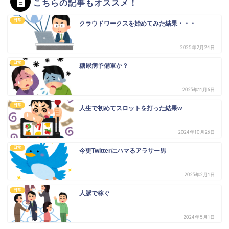
こちらの記事もオススメ！
日常
クラウドワークスを始めてみた結果・・・
2025年2月24日
日常
糖尿病予備軍か？
2023年11月6日
日常
人生で初めてスロットを打った結果w
2024年10月26日
日常
今更Twitterにハマるアラサー男
2023年2月1日
日常
人脈で稼ぐ
2024年5月1日