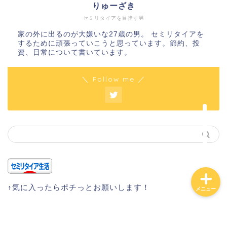
りゅーざき
セミリタイアを目指す男
家の外に出るのが大嫌いな27歳の男。 セミリタイアを
ホーム
するために頑張っていこうと思っています。節約、投
資、日常について書いています。
日常
＼ Follow me ／
貧乏会社
投資
↑気に入ったらポチっとお願いします！
メニュー